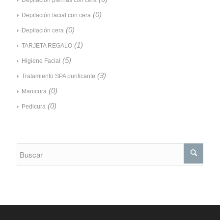
(0)
Depilación facial con cera
(0)
Depilación cera
(1)
TARJETA REGALO
(5)
Higiene Facial
(3)
Tratamiento SPA purificante
(0)
Manicura
(0)
Pedicura