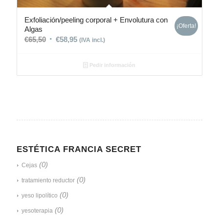
Exfoliación/peeling corporal + Envolutura con
¡Oferta!
Algas
€
65,50
€
58,95
(IVA incl.)
Pedir información
ESTÉTICA FRANCIA SECRET
(0)
Cejas
(0)
tratamiento reductor
(0)
yeso lipolítico
(0)
yesoterapia