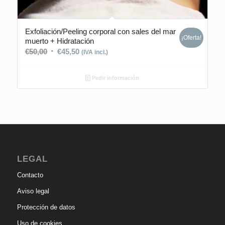
Exfoliación/Peeling corporal con sales del mar
¡Oferta!
muerto + Hidratación
€
50,00
€
45,50
(IVA incl.)
Pedir información
LEGAL
Contacto
Aviso legal
Protección de datos
Uso de cookies