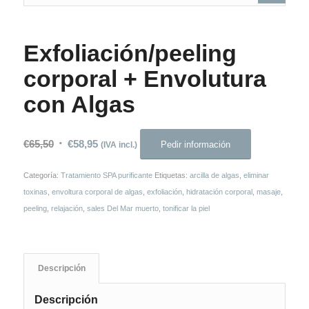
Exfoliación/peeling
corporal + Envolutura
con Algas
€
65,50
€
58,95
Pedir información
(IVA incl.)
Categoría:
Tratamiento SPA purificante
Etiquetas:
arcilla de algas
,
eliminar
toxinas
,
envoltura corporal de algas
,
exfoliación
,
hidratación corporal
,
masaje
,
peeling
,
relajación
,
sales Del Mar muerto
,
tonificar la piel
Descripción
Descripción