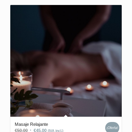
Masaje Relajante
¡Oferta!
€
50,00
€
45,00
(IVA incl.)