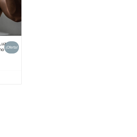
 Luz
¡Oferta!
ho