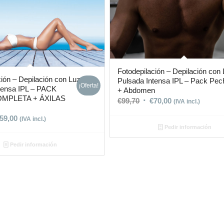
Fotodepilación – Depilación con
ción – Depilación con Luz
Pulsada Intensa IPL – Pack Pec
¡Oferta!
tensa IPL – PACK
+ Abdomen
OMPLETA + ÁXILAS
€
99,70
€
70,00
(IVA incl.)
59,00
(IVA incl.)
Pedir información
Pedir información