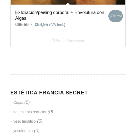
Exfoliación/peeling corporal + Envolutura con
¡Oferta!
Algas
€
65,50
€
58,95
(IVA incl.)
Pedir información
ESTÉTICA FRANCIA SECRET
(0)
Cejas
(0)
tratamiento reductor
(0)
yeso lipolítico
(0)
yesoterapia