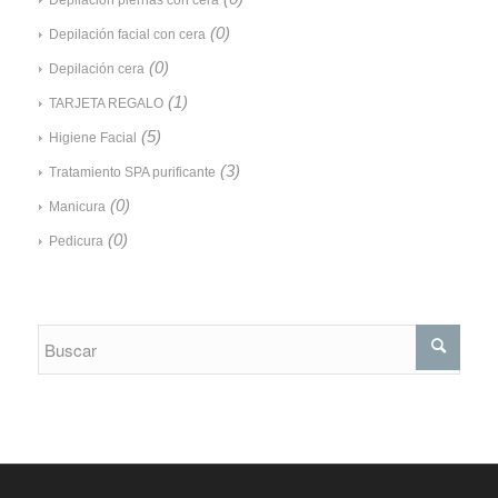
(0)
Depilación facial con cera
(0)
Depilación cera
(1)
TARJETA REGALO
(5)
Higiene Facial
(3)
Tratamiento SPA purificante
(0)
Manicura
(0)
Pedicura