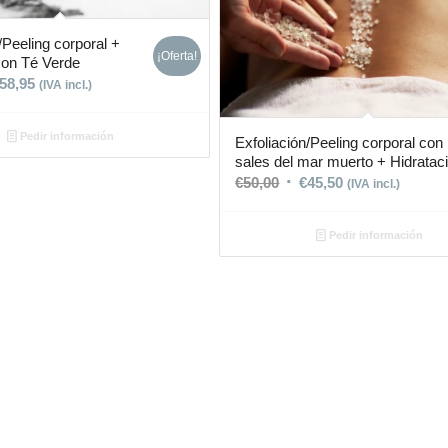
/Peeling corporal +
¡Oferta!
con Té Verde
58,95
(IVA incl.)
Pedir información
Exfoliación/Peeling corporal con
sales del mar muerto + Hidratac
€
50,00
€
45,50
(IVA incl.)
Pedir información