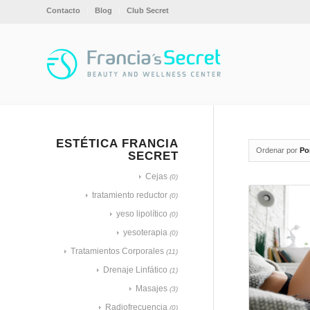
Contacto
Blog
Club Secret
ESTÉTICA FRANCIA
Ordenar por
Po
SECRET
Cejas
(0)
tratamiento reductor
(0)
yeso lipolítico
(0)
yesoterapia
(0)
Tratamientos Corporales
(11)
Drenaje Linfático
(1)
Masajes
(3)
Radiofrecuencia
(0)