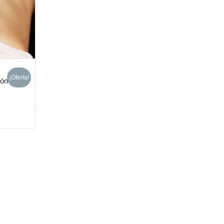
¡Oferta!
ión