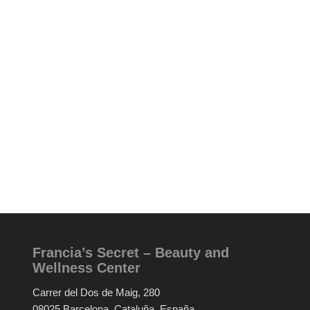
Francia’s Secret – Beauty and
Wellness Center
Carrer del Dos de Maig, 280
08025 Barcelona, Cataluña, España