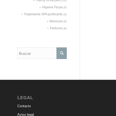
TARJETA REGALO
(1)
Higiene Facial
(5)
Tratamiento SPA purificante
(3)
Manicura
(0)
Pedicura
(0)
LEGAL
Contacto
Aviso legal