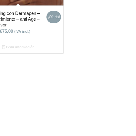
ing con Dermapen –
¡Oferta!
imiento – anti Age –
nsor
€
75,00
(IVA incl.)
Pedir información