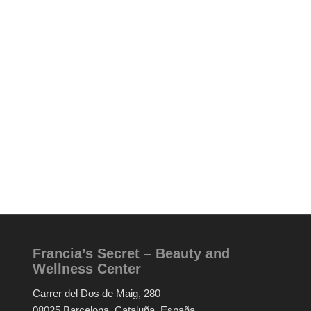
Francia’s Secret – Beauty and
Wellness Center
Carrer del Dos de Maig, 280
08025 Barcelona, Cataluña, España