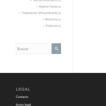
TARJETA REGALO
(1)
Higiene Facial
(5)
Tratamiento SPA purificante
(3)
Manicura
(0)
Pedicura
(0)
LEGAL
Contacto
Aviso legal