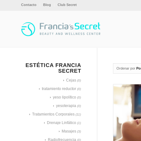
Contacto
Blog
Club Secret
ESTÉTICA FRANCIA
Ordenar por
Po
SECRET
Cejas
(0)
tratamiento reductor
(0)
yeso lipolítico
(0)
yesoterapia
(0)
Tratamientos Corporales
(11)
Drenaje Linfático
(1)
Masajes
(3)
Radiofrecuencia
(0)