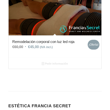
Remodelación corporal con luz led roja
¡Oferta!
€
60,00
€
45,00
(IVA incl.)
Pedir información
ESTÉTICA FRANCIA SECRET