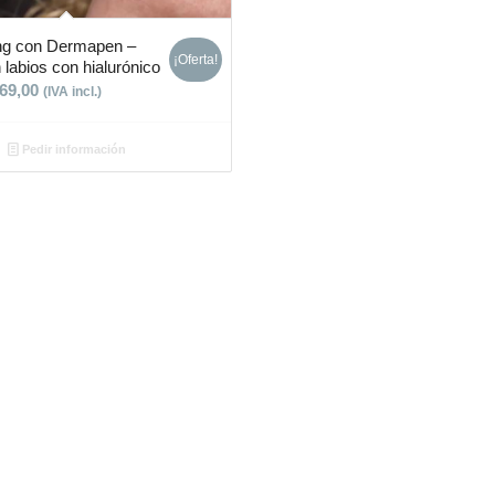
ng con Dermapen –
¡Oferta!
 labios con hialurónico
69,00
(IVA incl.)
Pedir información