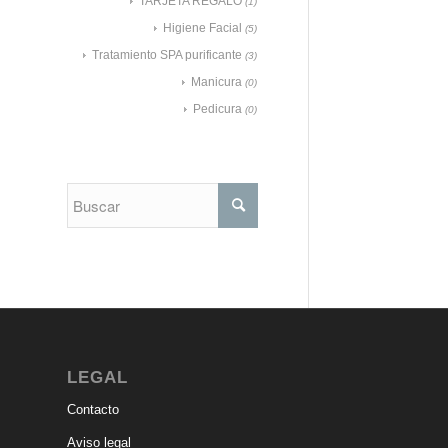
TARJETA REGALO
(1)
Higiene Facial
(5)
Tratamiento SPA purificante
(3)
Manicura
(0)
Pedicura
(0)
LEGAL
Contacto
Aviso legal