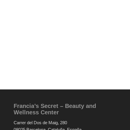
Francia’s Secret – Beauty and
Wellness Center
Carrer del Dos de Maig, 280
08025 Barcelona, Cataluña, España