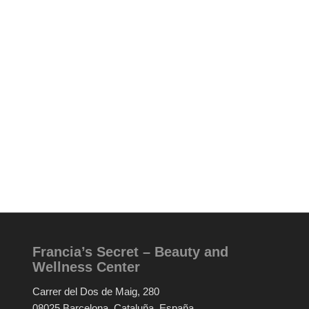
Francia’s Secret – Beauty and
Wellness Center
Carrer del Dos de Maig, 280
08025 Barcelona, Cataluña, España