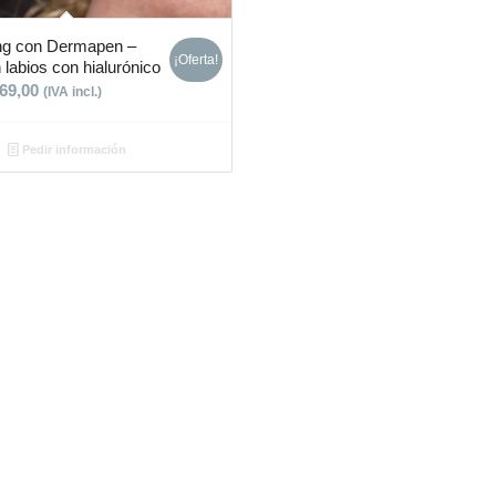
ng con Dermapen –
¡Oferta!
 labios con hialurónico
69,00
(IVA incl.)
Pedir información