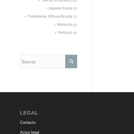
TARJETA REGALO
(1)
Higiene Facial
(5)
Tratamiento SPA purificante
(3)
Manicura
(0)
Pedicura
(0)
LEGAL
Contacto
Aviso legal