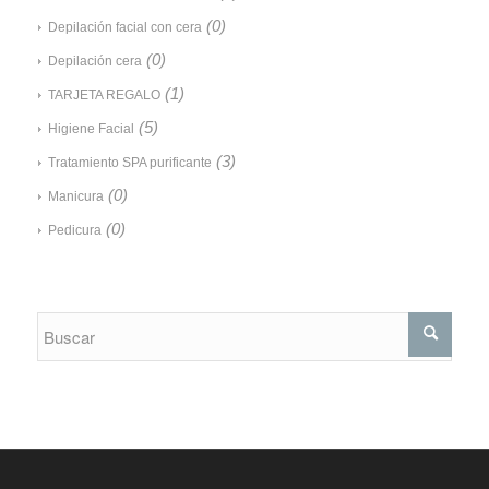
(0)
Depilación facial con cera
(0)
Depilación cera
(1)
TARJETA REGALO
(5)
Higiene Facial
(3)
Tratamiento SPA purificante
(0)
Manicura
(0)
Pedicura