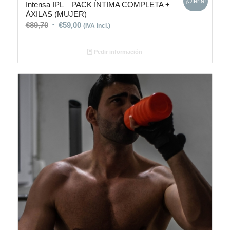
¡Oferta!
Intensa IPL – PACK ÍNTIMA COMPLETA +
ÁXILAS (MUJER)
€
89,70
€
59,00
(IVA incl.)
Pedir información