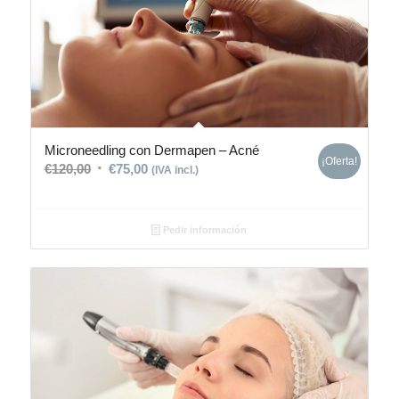
Microneedling con Dermapen – Acné
¡Oferta!
€
120,00
€
75,00
(IVA incl.)
Pedir información