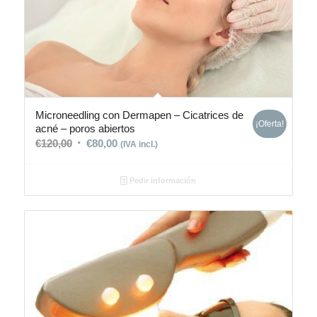
Microneedling con Dermapen – Cicatrices de
¡Oferta!
acné – poros abiertos
€
120,00
€
80,00
(IVA incl.)
Pedir información